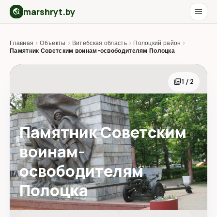
marshryt.by
menu
travel_explore
Главная
›
Объекты
›
Витебская область
›
Полоцкий район
›
Памятник Советским воинам-освободителям Полоцка
photo_library
1 / 2
Памятник Советским
воинам-
освободителям
Полоцка