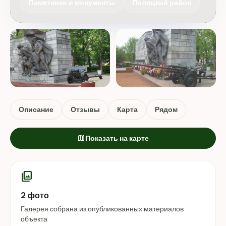
Памятники и монументы
Полоцкий район
Описание
Отзывы
Карта
Рядом
map
Показать на карте
photo_library
2 фото
Галерея собрана из опубликованных материалов
объекта