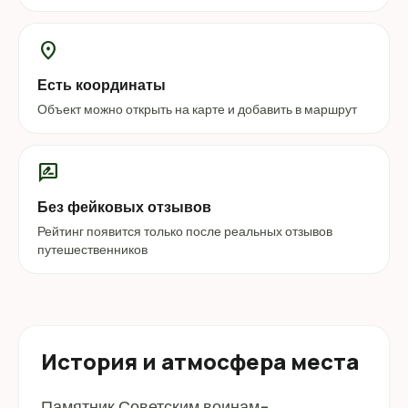
location_on
Есть координаты
Объект можно открыть на карте и добавить в маршрут
rate_review
Без фейковых отзывов
Рейтинг появится только после реальных отзывов
путешественников
История и атмосфера места
Памятник Советским воинам-