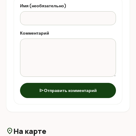
Имя (необязательно)
Комментарий
send
Отправить комментарий
На карте
location_on