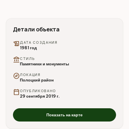
Детали объекта
history_edu
ДАТА СОЗДАНИЯ
1981 год
account_balance
СТИЛЬ
Памятники и монументы
explore
ЛОКАЦИЯ
Полоцкий район
calendar_today
ОПУБЛИКОВАНО
29 сентября 2019 г.
Показать на карте