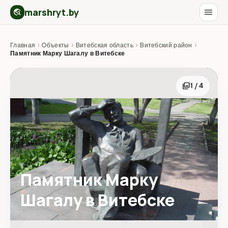
marshryt.by
menu
travel_explore
Главная
›
Объекты
›
Витебская область
›
Витебский район
›
Памятник Марку Шагалу в Витебске
photo_library
1 / 4
Памятник Марку
Шагалу в Витебске