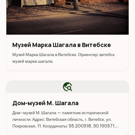
Музей Марка Шагала в Витебске
Музей Марка Шагала в Витебске. Ориентир: витебск
музей марка шагала.
travel_explore
Дом-музей М. Шагала
Дом-музей М. Шагала — памятник исторической
личности. Адрес: Витебская область, г. Витебск, ул.
Покровская, 11. Координаты: 55.200518, 30.190571.
Перед поездкой стоит уточнить режим работы,