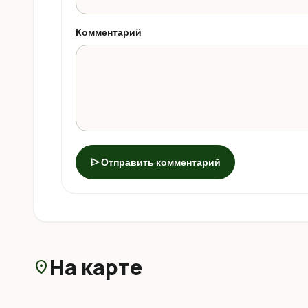
Комментарий
send
Отправить комментарий
На карте
location_on