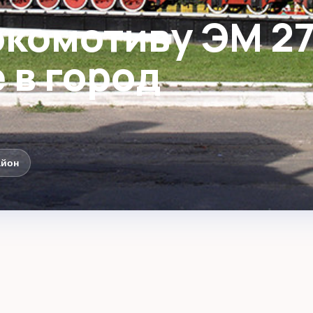
комотиву ЭM 27
 в город
айон