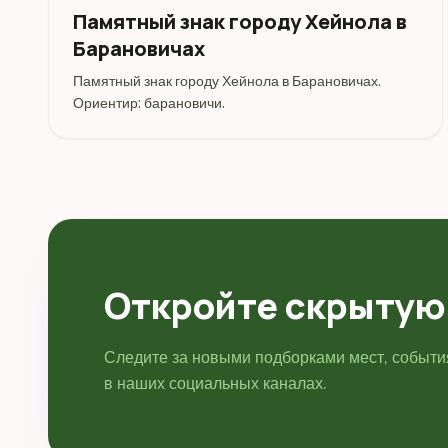
Памятный знак городу Хейнола в
Барановичах
Памятный знак городу Хейнола в Барановичах.
Ориентир: барановичи.
Откройте скрытую
Следите за новыми подборками мест, событ
в наших социальных каналах.