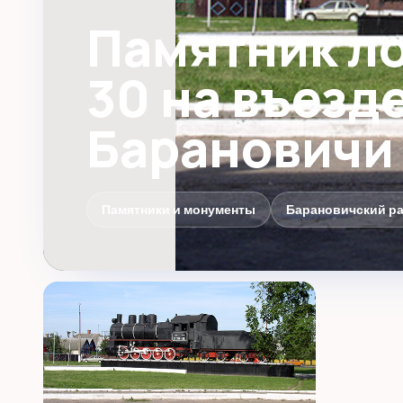
Памятник ло
30 на въезде
Барановичи
Памятники и монументы
Барановичский р