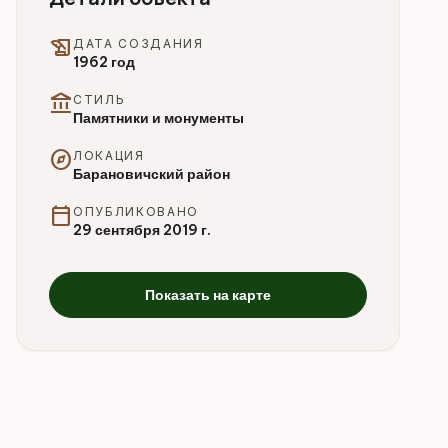
history_edu
ДАТА СОЗДАНИЯ
1962 год
account_balance
СТИЛЬ
Памятники и монументы
explore
ЛОКАЦИЯ
Барановичский район
calendar_today
ОПУБЛИКОВАНО
29 сентября 2019 г.
Показать на карте