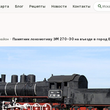
Поиск по
search
Карта
Блог
Рецепты
Новости
Контакты
район
›
Памятник локомотиву ЭM 270-30 на въезде в город