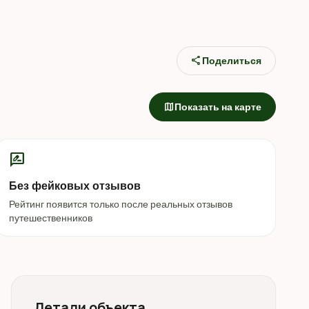
share
Поделиться
map
Показать на карте
rate_review
Без фейковых отзывов
Рейтинг появится только после реальных отзывов
путешественников
Детали объекта