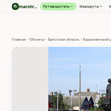
marshryt.by
travel_explore
Путеводитель
expand_more
Маршруты
expand_more
Главная
›
Объекты
›
Брестская область
›
Барановичский 