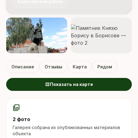
Борисовский район
Описание
Отзывы
Карта
Рядом
map
Показать на карте
photo_library
2 фото
Галерея собрана из опубликованных материалов
объекта