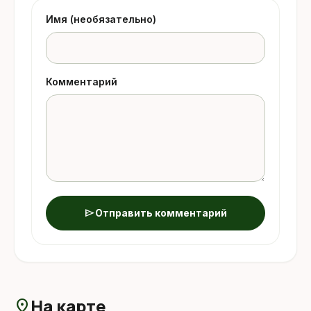
Имя (необязательно)
Комментарий
send
Отправить комментарий
На карте
location_on