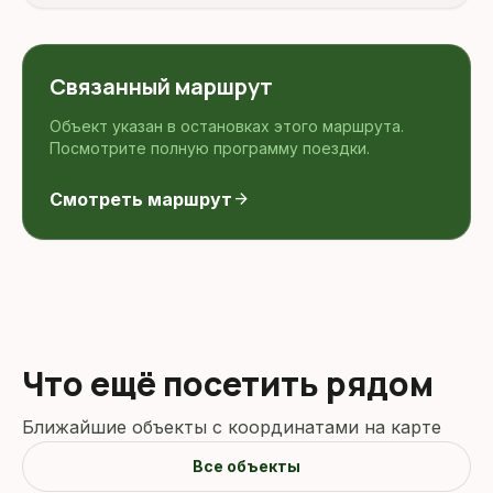
Связанный маршрут
Объект указан в остановках этого маршрута.
Посмотрите полную программу поездки.
Смотреть маршрут
arrow_forward
Что ещё посетить рядом
Ближайшие объекты с координатами на карте
Все объекты