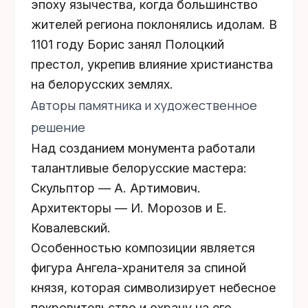
эпоху язычества, когда большинство
жителей региона поклонялись идолам. В
1101 году
Борис занял
Полоцкий
престол
, укрепив влияние христианства
на белорусских землях.
Авторы памятника и художественное
решение
Над созданием монумента работали
талантливые белорусские мастера:
Скульптор
— А. Артимович.
Архитекторы
— И. Морозов и Е.
Ковалевский.
Особенностью композиции является
фигура
Ангела-хранителя
за спиной
князя, которая символизирует небесное
покровительство и охрану на его