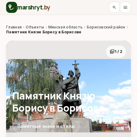
marshryt
.by
menu
search
Главная
›
Объекты
›
Минская область
›
Борисовский район
›
Памятник Князю Борису в Борисове
photo_library
1 / 2
Памятник Князю
Борису в Борисове
Памятные знаки и стелы