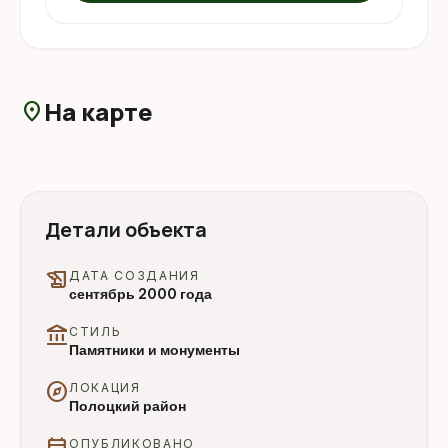
На карте
location_on
Детали объекта
history_edu
ДАТА СОЗДАНИЯ
сентябрь 2000 года
account_balance
СТИЛЬ
Памятники и монументы
explore
ЛОКАЦИЯ
Полоцкий район
calendar_today
ОПУБЛИКОВАНО