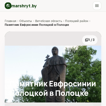
marshryt.by
menu
travel_explore
Главная
›
Объекты
›
Витебская область
›
Полоцкий район
›
Памятник Евфросинии Полоцкой в Полоцке
photo_library
1 / 3
Памятник Евфросинии
Полоцкой в Полоцке