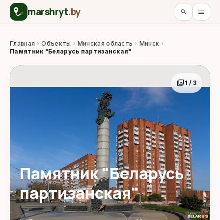
marshryt
.by
menu
search
Главная
›
Объекты
›
Минская область
›
Минск
›
Памятник "Беларусь партизанская"
photo_library
1 / 3
Памятник "Беларусь
партизанская"