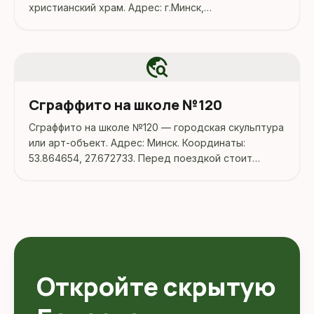
христианский храм. Адрес: г.Минск,
пр.Партизанский, 147.
travel_explore
Сграффито на школе №120
Сграффито на школе №120 — городская скульптура
или арт-объект. Адрес: Минск. Координаты:
53.864654, 27.672733. Перед поездкой стоит
уточнить режим работы, доступность посещения
и актуальные условия на официальных ресурсах.
Откройте скрытую