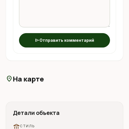
send
Отправить комментарий
На карте
location_on
Детали объекта
account_balance
СТИЛЬ