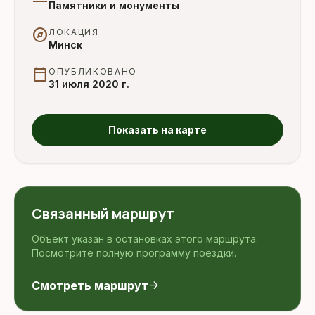
Памятники и монументы
explore
ЛОКАЦИЯ
Минск
calendar_today
ОПУБЛИКОВАНО
31 июля 2020 г.
Показать на карте
Связанный маршрут
Объект указан в остановках этого маршрута.
Посмотрите полную программу поездки.
Смотреть маршрут
arrow_forward