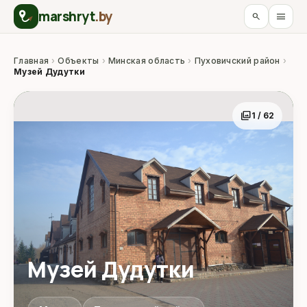
marshryt
.by
menu
search
Главная
›
Объекты
›
Минская область
›
Пуховичский район
›
Музей Дудутки
photo_library
1 / 62
Музей Дудутки