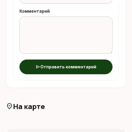
Комментарий
send
Отправить комментарий
На карте
location_on