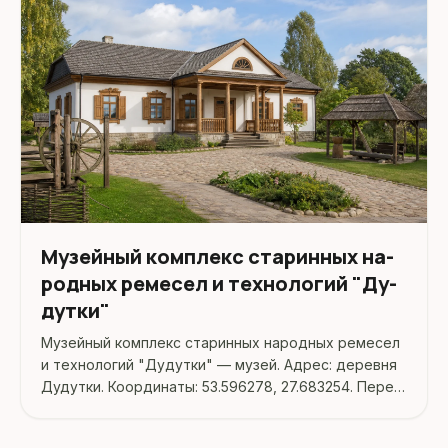
Музейный ком­плекс ста­рин­ных на­
род­ных ре­ме­сел и тех­но­ло­гий "Ду­
дутки"
Музейный ком­плекс ста­рин­ных на­род­ных ре­ме­сел
и тех­но­ло­гий "Ду­дутки" — музей. Адрес: деревня
Дудутки. Координаты: 53.596278, 27.683254. Перед
поездкой стоит уточнить режим работы,
доступность посещения и актуальные условия на