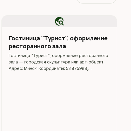
travel_explore
Гостиница "Турист", оформление
ресторанного зала
Гостиница "Турист", оформление ресторанного
зала — городская скульптура или арт-объект.
Адрес: Минск. Координаты: 53.875988,
27.627332. Перед поездкой стоит уточнить
режим работы, доступность посещения и
актуальные условия на официальных ресурсах.