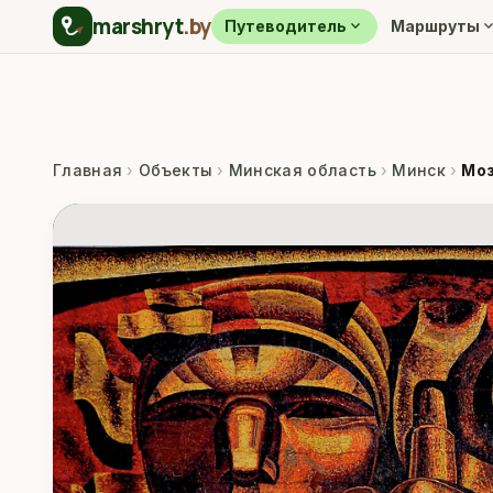
marshryt
.by
expand_more
expand_m
Путеводитель
Маршруты
Главная
›
Объекты
›
Минская область
›
Минск
›
Моз