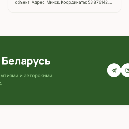
объект. Адрес: Минск. Координаты: 53.876142,
27.627606. Перед поездкой стоит уточнить
режим работы, доступность посещения и
актуальные условия на официальных ресурсах.
 Беларусь
бытиями и авторскими
.