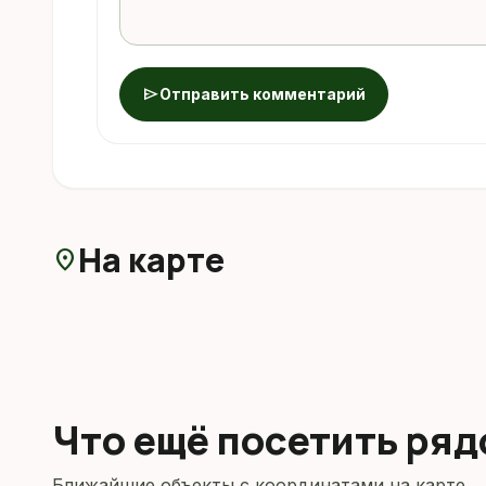
send
Отправить комментарий
На карте
location_on
Что ещё посетить ря
Ближайшие объекты с координатами на карте