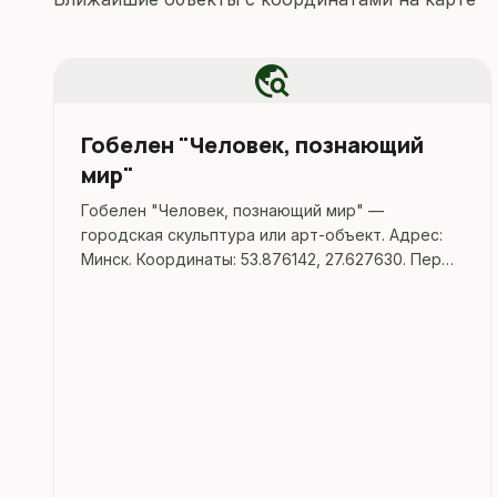
travel_explore
Гобелен "Человек, познающий
мир"
Гобелен "Человек, познающий мир" —
городская скульптура или арт-объект. Адрес:
Минск. Координаты: 53.876142, 27.627630. Перед
поездкой стоит уточнить режим работы,
доступность посещения и актуальные условия
на официальных ресурсах.