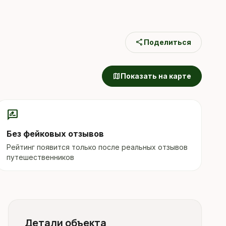
share
Поделиться
map
Показать на карте
rate_review
Без фейковых отзывов
Рейтинг появится только после реальных отзывов
путешественников
Детали объекта