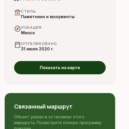
account_balance
СТИЛЬ
Памятники и монументы
explore
ЛОКАЦИЯ
Минск
calendar_today
ОПУБЛИКОВАНО
31 июля 2020 г.
Показать на карте
Связанный маршрут
Объект указан в остановках этого
маршрута. Посмотрите полную программу
поездки.