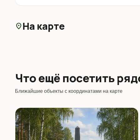
На карте
location_on
Что ещё посетить ря
Ближайшие объекты с координатами на карте