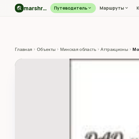
marshryt.by
travel_explore
Путеводитель
expand_more
Маршруты
expand_more
Главная
›
Объекты
›
Минская область
›
Аттракционы
›
Мо