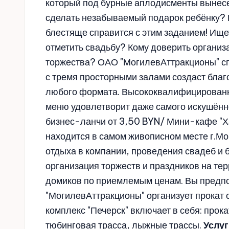
который под бурные аплодисменты вынесе
сделать незабываемый подарок ребёнку? 
блестяще справится с этим заданием! Ищет
отметить свадьбу? Кому доверить организ
торжества? ОАО "МогилевАттракционы" сп
с тремя просторными залами создаст бла
любого формата. Высококвалифицированн
меню удовлетворит даже самого искушённо
бизнес-ланчи от 3,50 BYN/ Мини-кафе "Ха
находится в самом живописном месте г.Мо
отдыха в компании, проведения свадеб и
организация торжеств и праздников на те
домиков по приемлемым ценам. Вы предп
"МогилевАттракционы" организует прокат 
комплекс "Печерск" включает в себя: прок
тюбинговая трасса, лыжные трассы.
Услуг