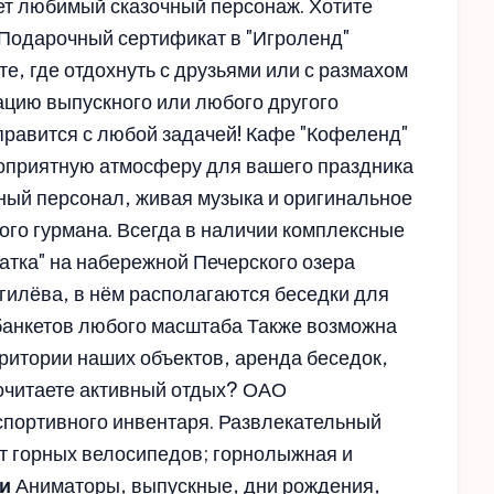
т любимый сказочный персонаж. Хотите
Подарочный сертификат в "Игроленд"
е, где отдохнуть с друзьями или с размахом
ацию выпускного или любого другого
равится с любой задачей! Кафе "Кофеленд"
гоприятную атмосферу для вашего праздника
ый персонал, живая музыка и оригинальное
го гурмана. Всегда в наличии комплексные
тка" на набережной Печерского озера
гилёва, в нём располагаются беседки для
 банкетов любого масштаба Также возможна
рритории наших объектов, аренда беседок,
очитаете активный отдых? ОАО
спортивного инвентаря. Развлекательный
ат горных велосипедов; горнолыжная и
и
Аниматоры, выпускные, дни рождения,