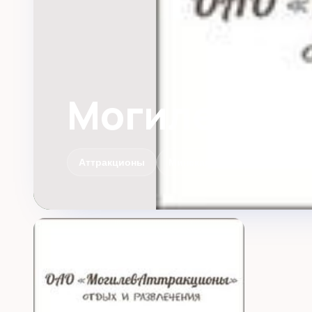
МогилевАтт
Аттракционы
Минская область