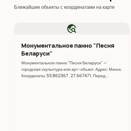
Ближайшие объекты с координатами на карте
travel_explore
Монументальное панно "Песня
Беларуси"
Монументальное панно "Песня Беларуси" —
городская скульптура или арт-объект. Адрес: Минск.
Координаты: 53.862367, 27.667471. Перед
поездкой стоит уточнить режим работы, доступность
посещения и актуальные условия на официальных
ресурсах.