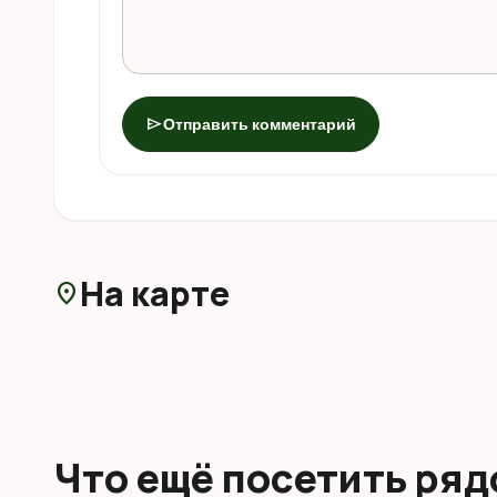
send
Отправить комментарий
На карте
location_on
Что ещё посетить ря