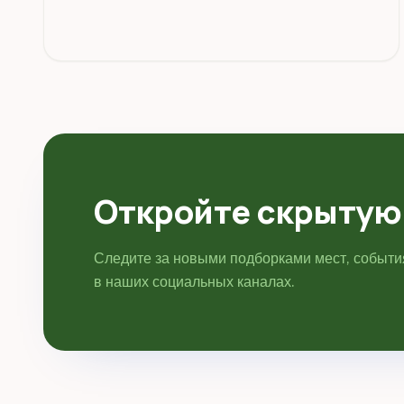
Откройте скрытую
Следите за новыми подборками мест, событ
в наших социальных каналах.