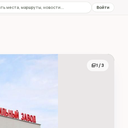
 сайту
Войти
photo_library
1 / 3