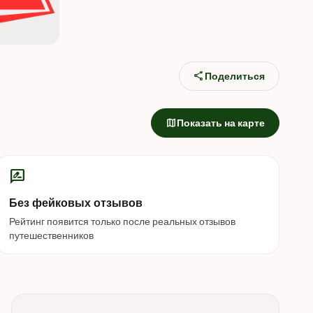
share
Поделиться
map
Показать на карте
rate_review
Без фейковых отзывов
Рейтинг появится только после реальных отзывов
путешественников