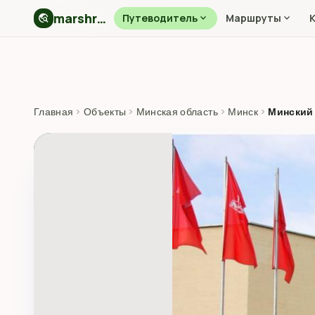
marshryt.by
travel_explore
Путеводитель
expand_more
Маршруты
expand_more
Главная
›
Объекты
›
Минская область
›
Минск
›
Минский