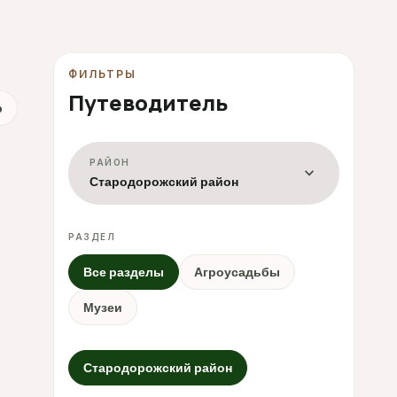
ФИЛЬТРЫ
Путеводитель
р
РАЙОН
expand_more
Стародорожский район
РАЗДЕЛ
Все разделы
Агроусадьбы
Музеи
Стародорожский район