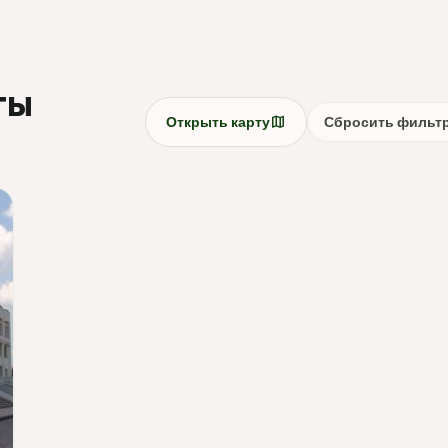
ты
map
Открыть карту
Сбросить фильт