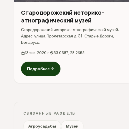
Стародорожский историко-
этнографический музей
Стародорожский историко-этнографический музей.
Адрес: улица Пролетарская д. 31, Старые Дороги,
Беларусь.
calendar_today
13 янв. 2020 г.
location_on
53.0387, 28.2655
arrow_forward
Подробнее
СВЯЗАННЫЕ РАЗДЕЛЫ
Агроусадьбы
Музеи