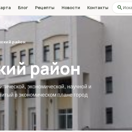
Поиск по
search
Карта
Блог
Рецепты
Новости
Контакты
ский район
кий район
итической, экономической, научной и
витый в экономическом плане город