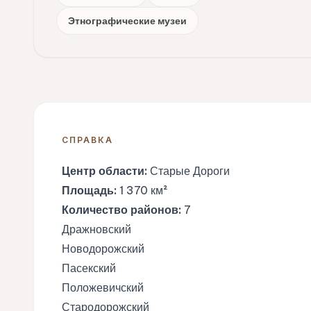
Этнографические музеи
СПРАВКА
Центр области:
Старые Дороги
Площадь:
1 370 км²
Количество районов:
7
Дражновский
Новодорожский
Пасекский
Положевичский
Стародорожский