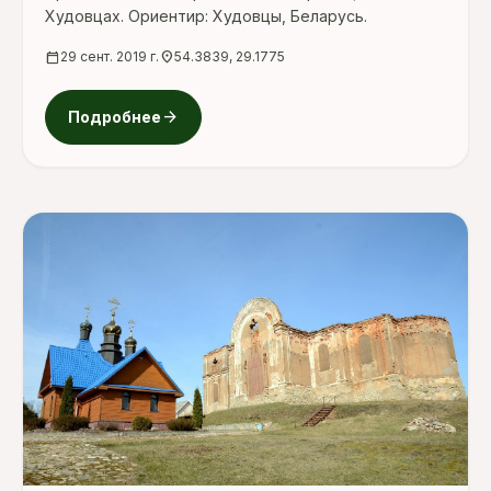
Худовцах. Ориентир: Худовцы, Беларусь.
calendar_today
29 сент. 2019 г.
location_on
54.3839, 29.1775
arrow_forward
Подробнее