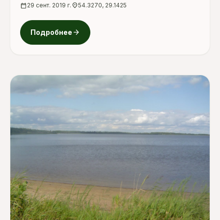
calendar_today
29 сент. 2019 г.
location_on
54.3270, 29.1425
arrow_forward
Подробнее