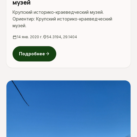
музей
Крупский историко-краеведческий музей.
Ориентир: Крупский историко-краеведческий
музей.
calendar_today
14 янв. 2020 г.
location_on
54.3194, 29.1404
arrow_forward
Подробнее