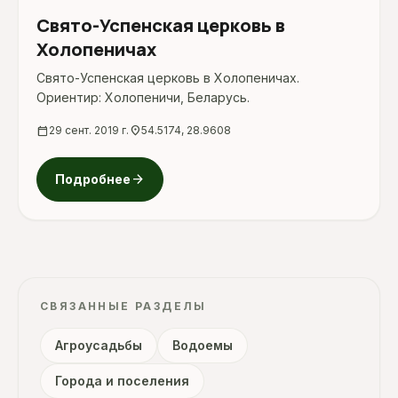
Свято-Успенская церковь в
Холопеничах
Свято-Успенская церковь в Холопеничах.
Ориентир: Холопеничи, Беларусь.
calendar_today
29 сент. 2019 г.
location_on
54.5174, 28.9608
arrow_forward
Подробнее
СВЯЗАННЫЕ РАЗДЕЛЫ
Агроусадьбы
Водоемы
Города и поселения