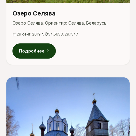
Озеро Селява
Озеро Селява. Ориентир: Селява, Беларусь.
calendar_today
29 сент. 2019 г.
location_on
54.5658, 29.1547
arrow_forward
Подробнее