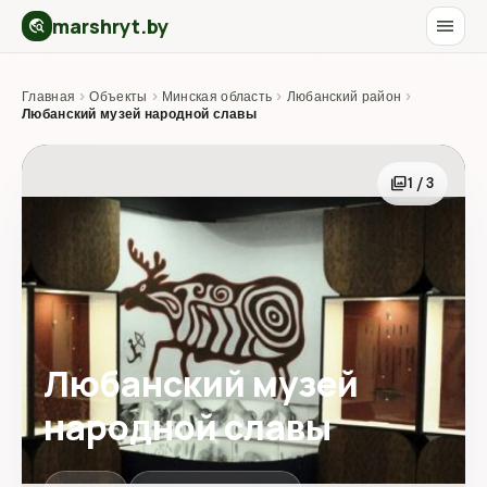
marshryt.by
menu
travel_explore
Главная
›
Объекты
›
Минская область
›
Любанский район
›
Любанский музей народной славы
photo_library
1 / 3
Любанский музей
народной славы