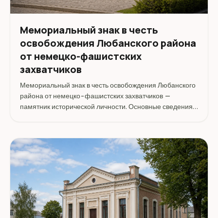
Мемориальный знак в честь
освобождения Любанского района
от немецко-фашистских
захватчиков
Мемориальный знак в честь освобождения Любанского
района от немецко-фашистских захватчиков —
памятник исторической личности. Основные сведения:
тип объекта: Памятники воинской славы; вид туризма:
Историко-культурный. Адрес: Республика Беларусь,
Минская...