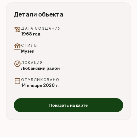
Детали объекта
history_edu
ДАТА СОЗДАНИЯ
1968 год
account_balance
СТИЛЬ
Музеи
explore
ЛОКАЦИЯ
Любанский район
calendar_today
ОПУБЛИКОВАНО
14 января 2020 г.
Показать на карте