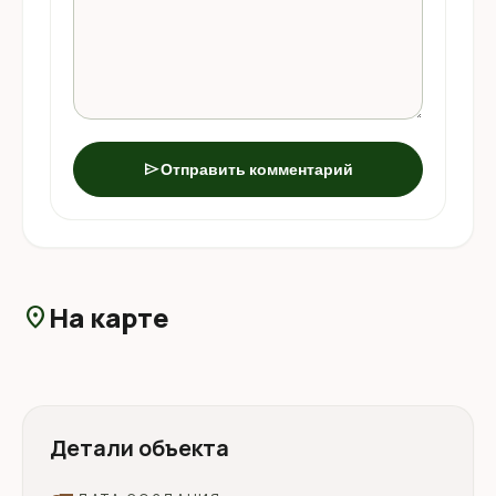
send
Отправить комментарий
На карте
location_on
Детали объекта