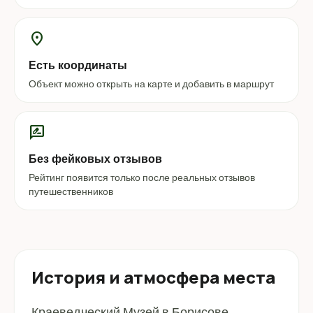
location_on
Есть координаты
Объект можно открыть на карте и добавить в маршрут
rate_review
Без фейковых отзывов
Рейтинг появится только после реальных отзывов
путешественников
История и атмосфера места
Краеведческий Музей в Борисове.