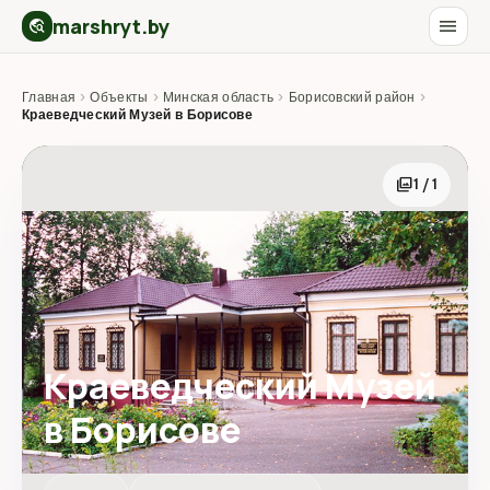
marshryt.by
menu
travel_explore
Главная
›
Объекты
›
Минская область
›
Борисовский район
›
Краеведческий Музей в Борисове
photo_library
1 / 1
Краеведческий Музей
в Борисове