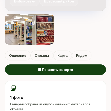
Библиотеки
Брестский район
Описание
Отзывы
Карта
Рядом
map
Показать на карте
photo_library
1 фото
Галерея собрана из опубликованных материалов
объекта