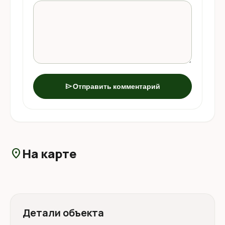
send
Отправить комментарий
На карте
location_on
Детали объекта