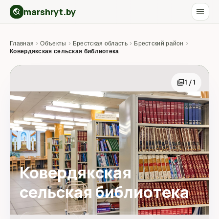
marshryt.by
menu
travel_explore
Главная
›
Объекты
›
Брестская область
›
Брестский район
›
Ковердякская сельская библиотека
photo_library
1 / 1
Ковердякская
сельская библиотека