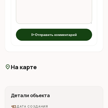
send
Отправить комментарий
На карте
location_on
Детали объекта
history_edu
ДАТА СОЗДАНИЯ