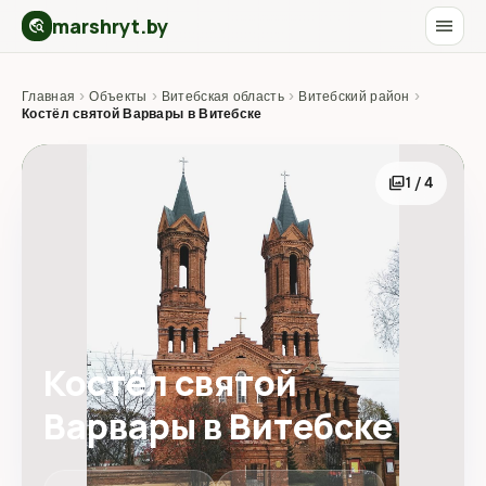
marshryt.by
menu
travel_explore
Главная
›
Объекты
›
Витебская область
›
Витебский район
›
Костёл святой Варвары в Витебске
photo_library
1 / 4
Костёл святой
Варвары в Витебске