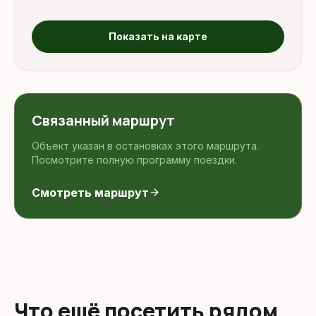
Показать на карте
Связанный маршрут
Объект указан в остановках этого маршрута.
Посмотрите полную программу поездки.
Смотреть маршрут
arrow_forward
Что ещё посетить рядом