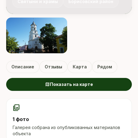
Святыни и храмы
Борисовский район
Описание
Отзывы
Карта
Рядом
map
Показать на карте
photo_library
1 фото
Галерея собрана из опубликованных материалов
объекта