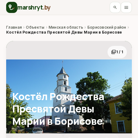
marshryt
.by
menu
search
Главная
›
Объекты
›
Минская область
›
Борисовский район
›
Костёл Рождества Пресвятой Девы Марии в Борисове
photo_library
1 / 1
Костёл Рождества
Пресвятой Девы
Марии в Борисове