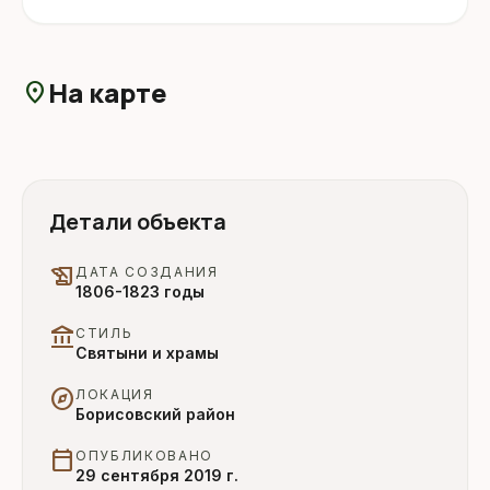
На карте
location_on
Детали объекта
history_edu
ДАТА СОЗДАНИЯ
1806-1823 годы
account_balance
СТИЛЬ
Святыни и храмы
explore
ЛОКАЦИЯ
Борисовский район
calendar_today
ОПУБЛИКОВАНО
29 сентября 2019 г.