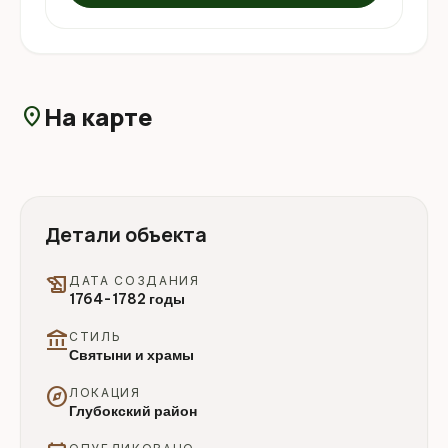
На карте
location_on
Детали объекта
history_edu
ДАТА СОЗДАНИЯ
1764-1782 годы
account_balance
СТИЛЬ
Святыни и храмы
explore
ЛОКАЦИЯ
Глубокский район