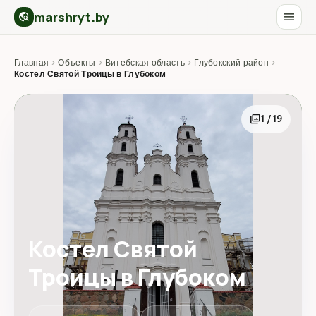
marshryt.by
menu
travel_explore
Главная
›
Объекты
›
Витебская область
›
Глубокский район
›
Костел Святой Троицы в Глубоком
photo_library
1 / 19
Костел Святой
Троицы в Глубоком