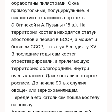
обработаны пилястрами. Окна
прямоугольные, полуциркульные. В
сакристии сохранились портреты
Э.Огинской и А.Пузыны (18 в.). На
территории костела находятся статуи
апостолов и первая в БССР, а может и
бывшем СССР, – статуя Бенедикту XVI.
В последние годы сам костел
отреставрировали, а прилегающую
территорию облагородили. Внутри
очень красиво. Даже остались старые
росписи. До начала 90-ых служил
овоще- или зернохранилищем.
Передача его католикам пошла костелу
на пользу.
Адрес или ориентир на карте: лучай