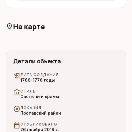
На карте
location_on
Детали объекта
history_edu
ДАТА СОЗДАНИЯ
1766-1776 годы
account_balance
СТИЛЬ
Святыни и храмы
explore
ЛОКАЦИЯ
Поставский район
calendar_today
ОПУБЛИКОВАНО
26 ноября 2019 г.