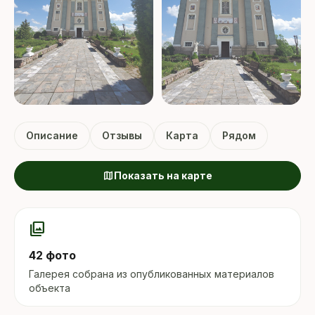
+38 ФОТО
Описание
Отзывы
Карта
Рядом
map
Показать на карте
photo_library
42 фото
Галерея собрана из опубликованных материалов
объекта