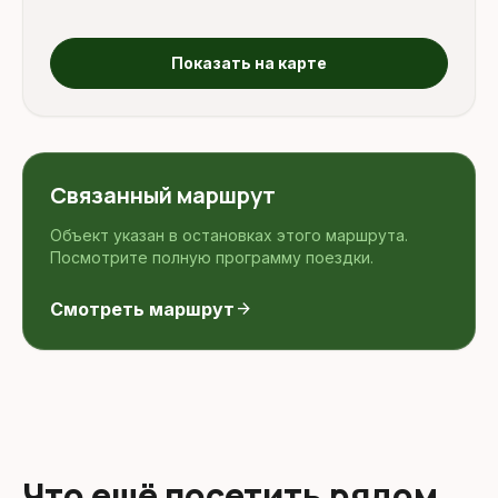
Показать на карте
Связанный маршрут
Объект указан в остановках этого маршрута.
Посмотрите полную программу поездки.
Смотреть маршрут
arrow_forward
Что ещё посетить рядом