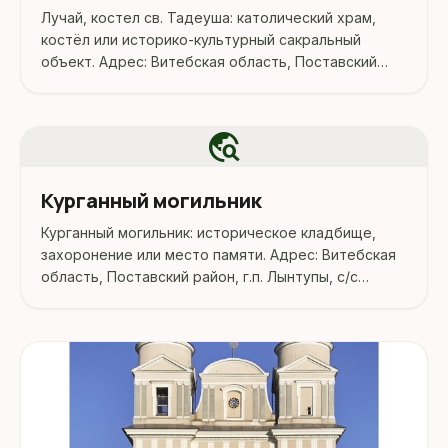
Лучай, костел св. Тадеуша: католический храм,
костёл или историко-культурный сакральный
объект. Адрес: Витебская область, Поставский
район, Лучай.
travel_explore
Курганный могильник
Курганный могильник: историческое кладбище,
захоронение или место памяти. Адрес: Витебская
область, Поставский район, г.п. Лынтупы, с/с
Лынтупский, 2,5 км к северо-западу от.