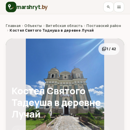
marshryt
.by
menu
search
Главная
›
Объекты
›
Витебская область
›
Поставский район
›
Костел Святого Тадеуша в деревне Лучай
photo_library
1 / 42
Костел Святого
Тадеуша в деревне
Лучай