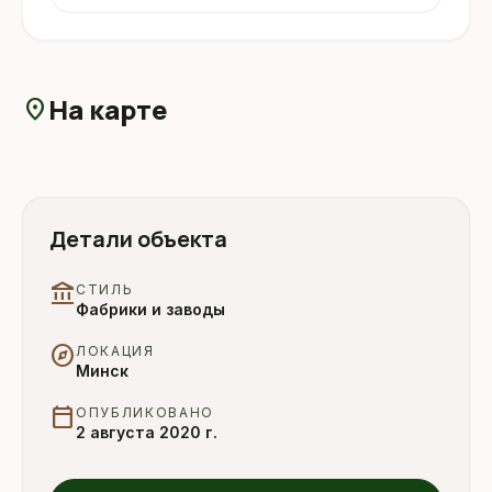
На карте
location_on
Детали объекта
account_balance
СТИЛЬ
Фабрики и заводы
explore
ЛОКАЦИЯ
Минск
calendar_today
ОПУБЛИКОВАНО
2 августа 2020 г.