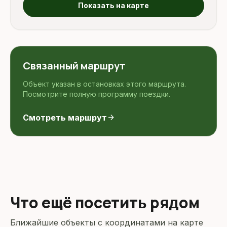
Показать на карте
Связанный маршрут
Объект указан в остановках этого маршрута.
Посмотрите полную программу поездки.
Смотреть маршрут
arrow_forward
Что ещё посетить рядом
Ближайшие объекты с координатами на карте