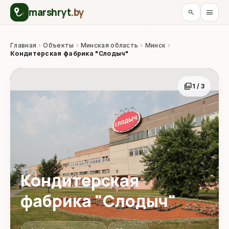
marshryt
.by
menu
search
Главная
›
Объекты
›
Минская область
›
Минск
›
Кондитерская фабрика "Слодыч"
photo_library
1 / 3
Кондитерская
фабрика "Слодыч"