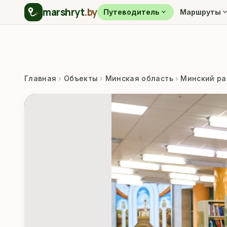
marshryt
.by
expand_more
expand_m
Путеводитель
Маршруты
Главная
›
Объекты
›
Минская область
›
Минский ра