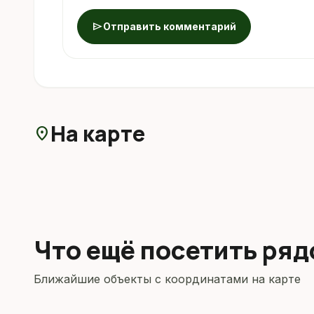
send
Отправить комментарий
На карте
location_on
Что ещё посетить ря
Ближайшие объекты с координатами на карте