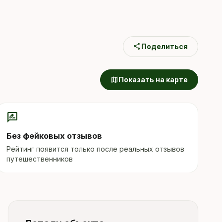
share
Поделиться
map
Показать на карте
rate_review
Без фейковых отзывов
Рейтинг появится только после реальных отзывов
путешественников