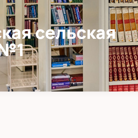
кая сельская
 №1