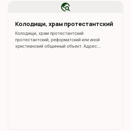
travel_explore
Колодищи, храм протестантский
Колодищи, храм протестантский:
протестантский, реформатский или иной
христианский общинный объект. Адрес:
Минская область, Минский район, Колодищи.