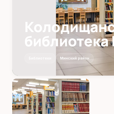
Колодищанс
библиотека
Библиотеки
Минский район