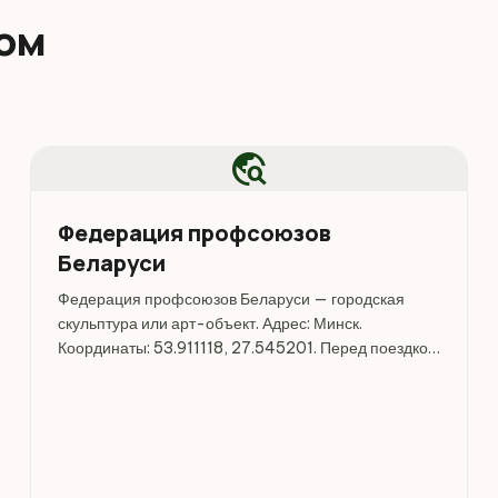
дом
travel_explore
Федерация профсоюзов
Беларуси
Федерация профсоюзов Беларуси — городская
скульптура или арт-объект. Адрес: Минск.
Координаты: 53.911118, 27.545201. Перед поездкой
стоит уточнить режим работы, доступность
посещения и актуальные условия на официальных
ресурсах.