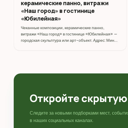
керамические панно, витражи
«Наш город» в гостинице
«Юбилейная»
Чеканные композиции, керамические панно,
витражи «Наш город» в гостинице «Юбилейная» —
городская скульптура или арт-объект. Адрес: Минск.
Координаты: 53.911092, 27.546278. Перед
поездкой стоит уточнить режим работы, доступность
посещения и актуальные условия...
Откройте скрытую
Следите за новыми подборками мест, событ
в наших социальных каналах.