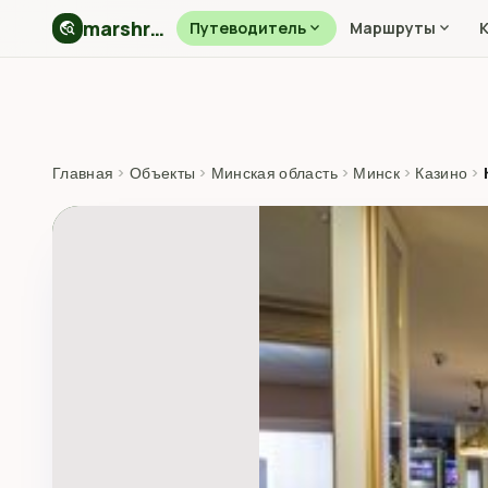
marshryt.by
travel_explore
Путеводитель
expand_more
Маршруты
expand_more
Главная
›
Объекты
›
Минская область
›
Минск
›
Казино
›