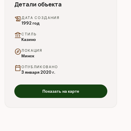
Детали объекта
history_edu
ДАТА СОЗДАНИЯ
1992 год
account_balance
СТИЛЬ
Казино
explore
ЛОКАЦИЯ
Минск
calendar_today
ОПУБЛИКОВАНО
3 января 2020 г.
Показать на карте