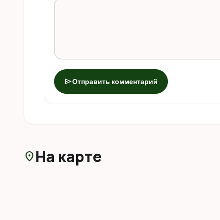
send
Отправить комментарий
На карте
location_on