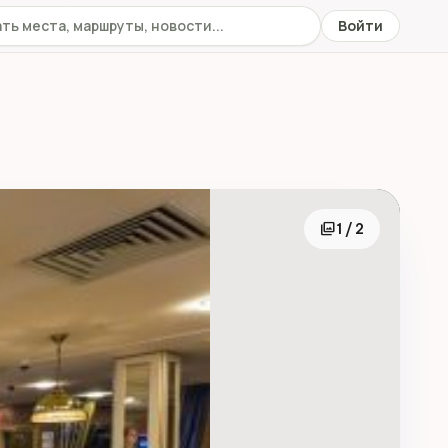
 сайту
Войти
photo_library
1 / 2