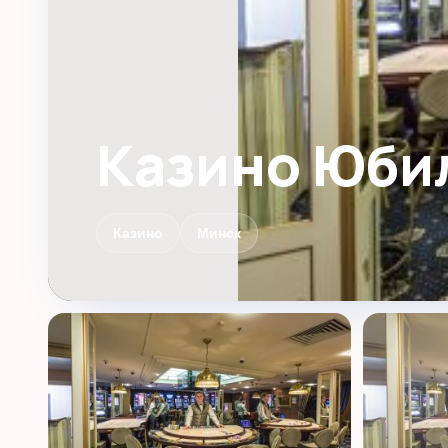
Казино Юби
Казино
Минск