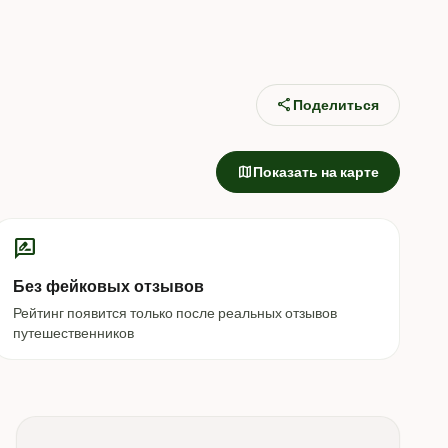
share
Поделиться
map
Показать на карте
rate_review
Без фейковых отзывов
Рейтинг появится только после реальных отзывов
путешественников