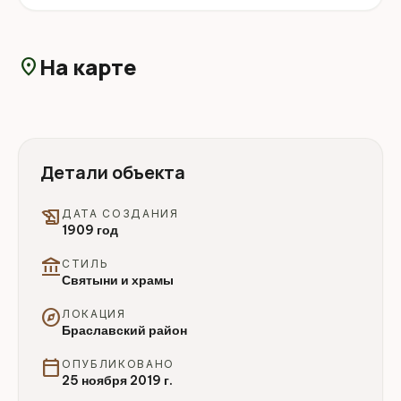
На карте
location_on
Детали объекта
history_edu
ДАТА СОЗДАНИЯ
1909 год
account_balance
СТИЛЬ
Святыни и храмы
explore
ЛОКАЦИЯ
Браславский район
calendar_today
ОПУБЛИКОВАНО
25 ноября 2019 г.