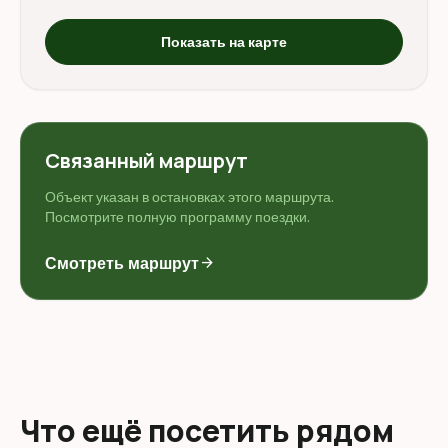
Показать на карте
Связанный маршрут
Объект указан в остановках этого маршрута.
Посмотрите полную программу поездки.
Смотреть маршрут
arrow_forward
Что ещё посетить рядом