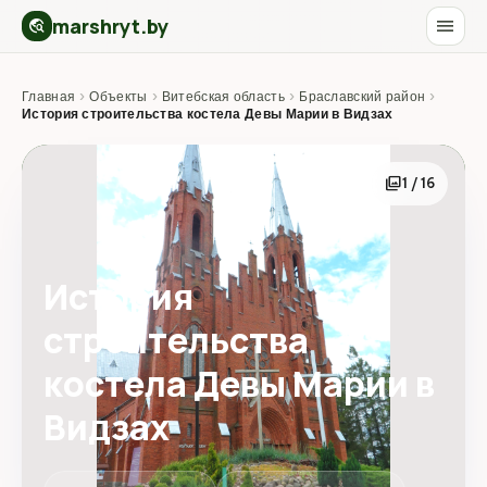
marshryt.by
menu
travel_explore
Главная
›
Объекты
›
Витебская область
›
Браславский район
›
История строительства костела Девы Марии в Видзах
photo_library
1 / 16
История
строительства
костела Девы Марии в
Видзах