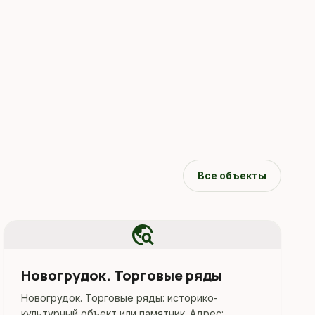
Все объекты
travel_explore
Новогрудок. Торговые ряды
Новогрудок. Торговые ряды: историко-
культурный объект или памятник. Адрес: