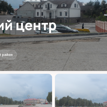
ий центр
й район