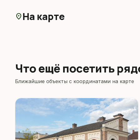
На карте
location_on
Что ещё посетить ря
Ближайшие объекты с координатами на карте