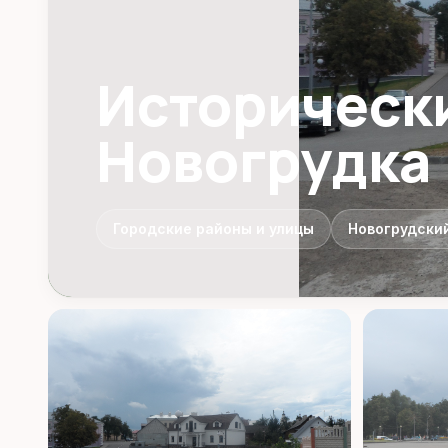
Историческ
Новогрудка
Городские районы и улицы
Новогрудски