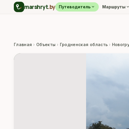
marshryt
.by
expand_more
expand_m
Путеводитель
Маршруты
Главная
›
Объекты
›
Гродненская область
›
Новогр