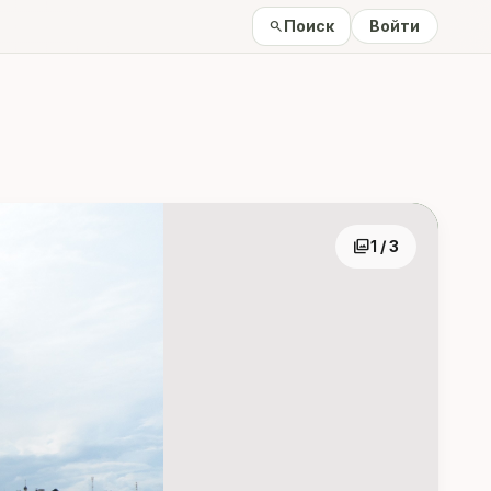
Поиск
Войти
search
photo_library
1 / 3