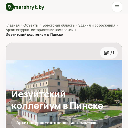
marshryt.by
menu
travel_explore
Главная
›
Объекты
›
Брестская область
›
Здания и сооружения
›
Архитектурно-исторические комплексы
›
Иезуитский коллегиум в Пинске
photo_library
1 / 1
Иезуитский
коллегиум в Пинске
Архитектурно-исторические комплексы