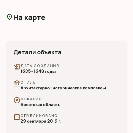
На карте
location_on
Детали объекта
history_edu
ДАТА СОЗДАНИЯ
1635-1648 годы
account_balance
СТИЛЬ
Архитектурно-исторические комплексы
explore
ЛОКАЦИЯ
Брестская область
calendar_today
ОПУБЛИКОВАНО
29 сентября 2019 г.