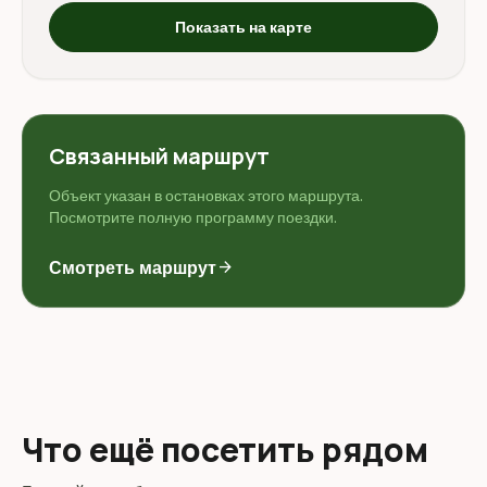
Показать на карте
Связанный маршрут
Объект указан в остановках этого маршрута.
Посмотрите полную программу поездки.
Смотреть маршрут
arrow_forward
Что ещё посетить рядом