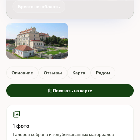
Брестская область
Описание
Отзывы
Карта
Рядом
map
Показать на карте
photo_library
1 фото
Галерея собрана из опубликованных материалов