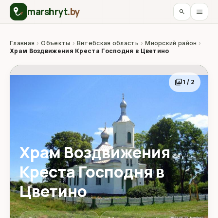
marshryt
.by
menu
search
Главная
›
Объекты
›
Витебская область
›
Миорский район
›
Храм Воздвижения Креста Господня в Цветино
photo_library
1 / 2
Храм Воздвижения
Креста Господня в
Цветино