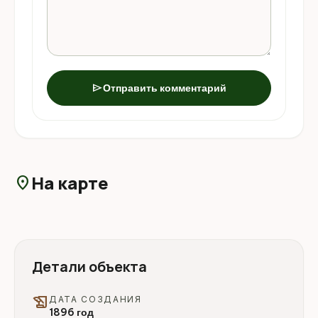
send
Отправить комментарий
На карте
location_on
Детали объекта
history_edu
ДАТА СОЗДАНИЯ
1896 год