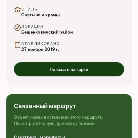
account_balance
СТИЛЬ
Святыни и храмы
explore
ЛОКАЦИЯ
Бешенковичский район
calendar_today
ОПУБЛИКОВАНО
27 ноября 2019 г.
Показать на карте
Связанный маршрут
Объект указан в остановках этого маршрута.
Посмотрите полную программу поездки.
Смотреть маршрут
arrow_forward