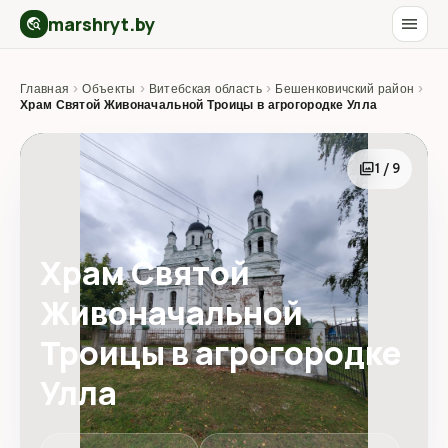
marshryt.by
menu
travel_explore
Главная
›
Объекты
›
Витебская область
›
Бешенковичский район
›
Храм Святой Живоначальной Троицы в агрогородке Улла
photo_library
1 / 9
Храм Святой
Живоначальной
Троицы в агрогородке
Улла