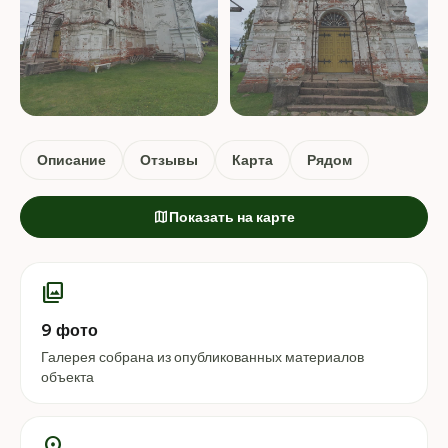
+5 ФОТО
Описание
Отзывы
Карта
Рядом
map
Показать на карте
photo_library
9 фото
Галерея собрана из опубликованных материалов
объекта
location_on