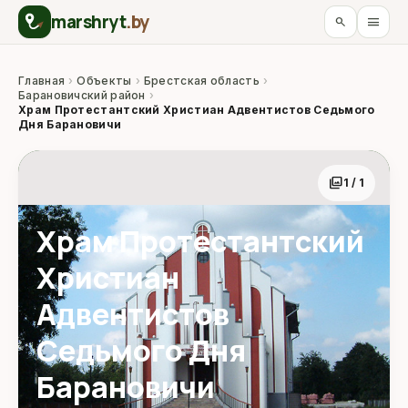
marshryt
.by
menu
search
Главная
›
Объекты
›
Брестская область
›
Барановичский район
›
Храм Протестантский Христиан Адвентистов Седьмого
Дня Барановичи
photo_library
1 / 1
Храм Протестантский
Христиан
Адвентистов
Седьмого Дня
Барановичи