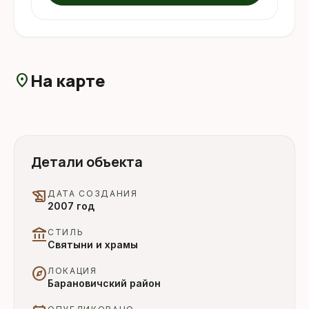
На карте
location_on
Детали объекта
history_edu
ДАТА СОЗДАНИЯ
2007 год
account_balance
СТИЛЬ
Святыни и храмы
explore
ЛОКАЦИЯ
Барановичский район