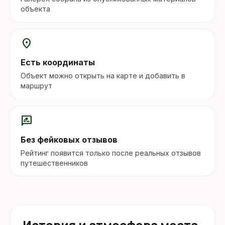
объекта
location_on
Есть координаты
Объект можно открыть на карте и добавить в
маршрут
rate_review
Без фейковых отзывов
Рейтинг появится только после реальных отзывов
путешественников
История и атмосфера места