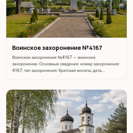
Воинское захоронение №4167
Воинское захоронение №4167 — воинское
захоронение. Основные сведения: номер захоронения:
4167; тип захоронения: братская могила; дата
захоронения: 1944. Адрес: Беларусь, Витебская,
Оршанский, Крапивно. Координаты: 54.518936,
30.590780. Перед поездкой стоит...