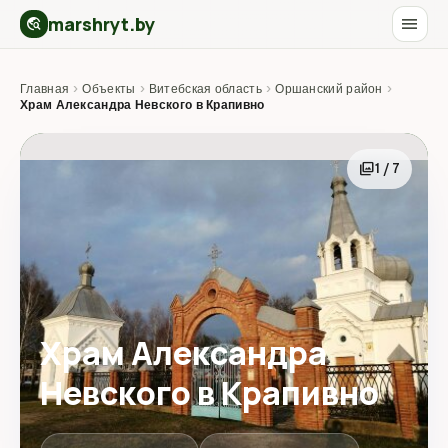
marshryt.by
menu
travel_explore
Главная
›
Объекты
›
Витебская область
›
Оршанский район
›
Храм Александра Невского в Крапивно
photo_library
1 / 7
Храм Александра
Невского в Крапивно