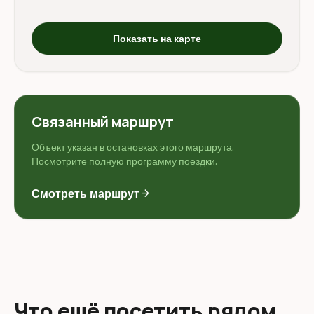
Показать на карте
Связанный маршрут
Объект указан в остановках этого маршрута.
Посмотрите полную программу поездки.
Смотреть маршрут
arrow_forward
Что ещё посетить рядом