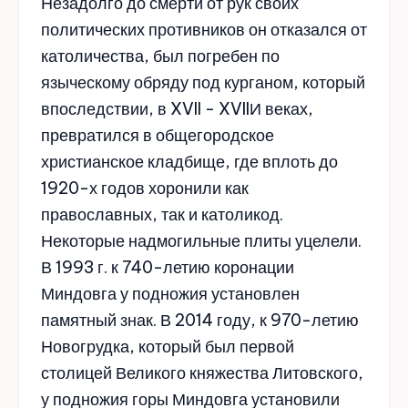
Незадолго до смерти от рук своих
политических противников он отказался от
католичества, был погребен по
языческому обряду под курганом, который
впоследствии, в XVII - XVIIИ веках,
превратился в общегородское
христианское кладбище, где вплоть до
1920-х годов хоронили как
православных, так и католикод.
Некоторые надмогильные плиты уцелели.
В 1993 г. к 740-летию коронации
Миндовга у подножия установлен
памятный знак. В 2014 году, к 970-летию
Новогрудка, который был первой
столицей Великого княжества Литовского,
у подножия горы Миндовга установили