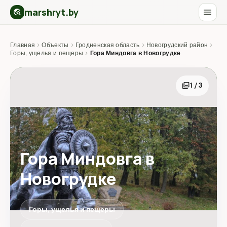
marshryt.by
menu
travel_explore
Главная
›
Объекты
›
Гродненская область
›
Новогрудский район
›
Горы, ущелья и пещеры
›
Гора Миндовга в Новогрудке
photo_library
1 / 3
Гора Миндовга в
Новогрудке
Горы, ущелья и пещеры