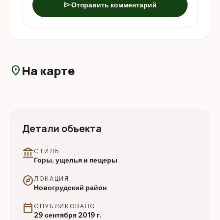
send
Отправить комментарий
На карте
location_on
Детали объекта
account_balance
СТИЛЬ
Горы, ущелья и пещеры
explore
ЛОКАЦИЯ
Новогрудский район
calendar_today
ОПУБЛИКОВАНО
29 сентября 2019 г.