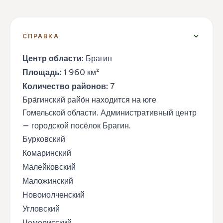
expand_more
СПРАВКА
Центр области:
Брагин
Площадь:
1 960 км²
Количество районов:
7
Бра́гинский райо́н находится на юге
Гомельской области. Административный центр
— городской посёлок Брагин.
Бурковский
Комаринский
Малейковский
Маложинский
Новоиолченский
Угловский
Чемерисский