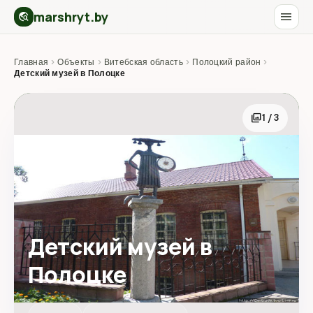
marshryt.by
menu
travel_explore
Главная
›
Объекты
›
Витебская область
›
Полоцкий район
›
Детский музей в Полоцке
photo_library
1 / 3
Детский музей в
Полоцке