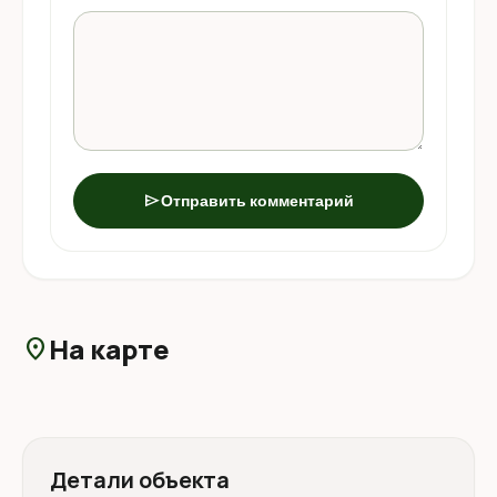
send
Отправить комментарий
На карте
location_on
Детали объекта