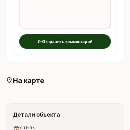
send
Отправить комментарий
На карте
location_on
Детали объекта
account_balance
СТИЛЬ