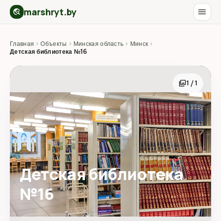
marshryt.by
menu
travel_explore
Главная
›
Объекты
›
Минская область
›
Минск
›
Детская библиотека №16
photo_library
1 / 1
Детская библиотека
№16