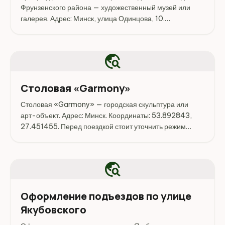
Фрунзенского района — художественный музей или
галерея. Адрес: Минск, улица Одинцова, 10.
Координаты: 53.899273, 27.457078. Перед поездкой
стоит уточнить режим работы, доступность посещения
и актуальные...
travel_explore
Столовая «Garmony»
Столовая «Garmony» — городская скульптура или
арт-объект. Адрес: Минск. Координаты: 53.892843,
27.451455. Перед поездкой стоит уточнить режим
работы, доступность посещения и актуальные условия
на официальных ресурсах.
travel_explore
Оформление подъездов по улице
Якубовского