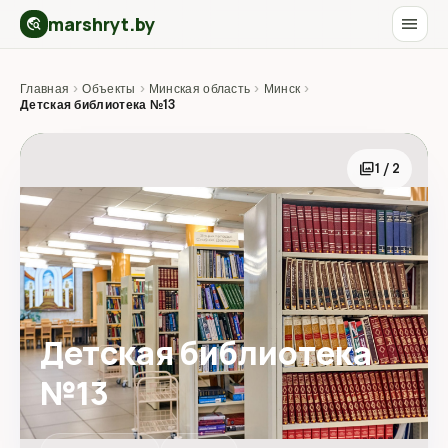
marshryt.by
menu
travel_explore
Главная
›
Объекты
›
Минская область
›
Минск
›
Детская библиотека №13
photo_library
1 / 2
Детская библиотека
№13