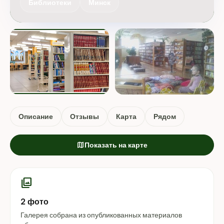
Библиотеки
Минск
Описание
Отзывы
Карта
Рядом
map
Показать на карте
photo_library
2 фото
Галерея собрана из опубликованных материалов