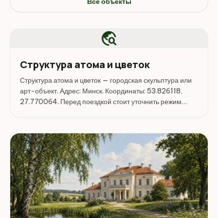
Все объекты
travel_explore
Структура атома и цветок
Структура атома и цветок — городская скульптура или
арт-объект. Адрес: Минск. Координаты: 53.826118,
27.770064. Перед поездкой стоит уточнить режим
работы, доступность посещения и актуальные условия
на официальных ресурсах.