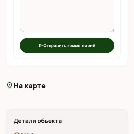
send
Отправить комментарий
На карте
location_on
Детали объекта