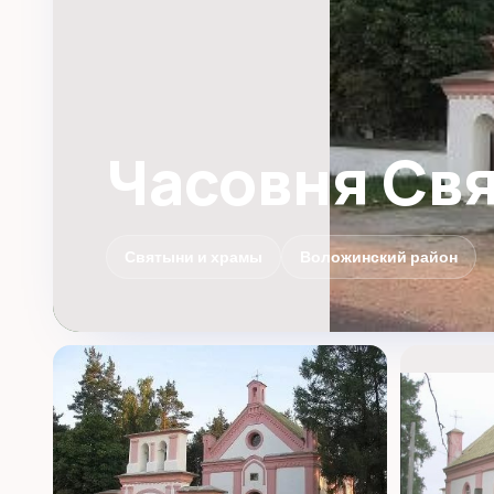
Часовня Свя
Святыни и храмы
Воложинский район