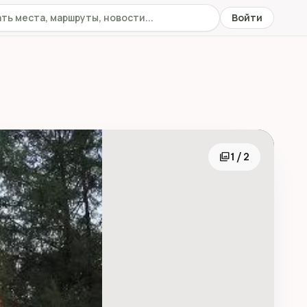
 сайту
Войти
photo_library
1 / 2