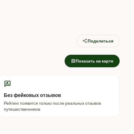
share
Поделиться
map
Показать на карте
rate_review
Без фейковых отзывов
Рейтинг появится только после реальных отзывов
путешественников