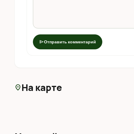
send
Отправить комментарий
На карте
location_on