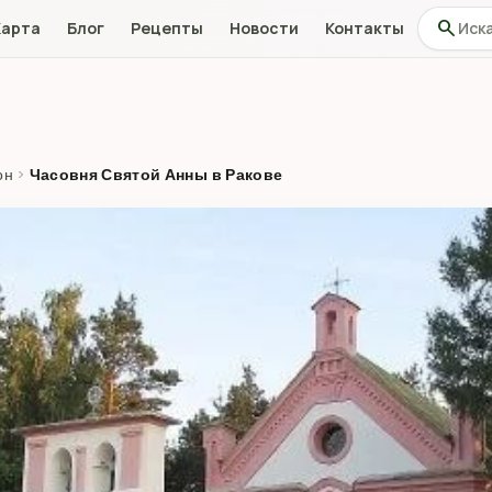
Поиск по
search
Карта
Блог
Рецепты
Новости
Контакты
он
›
Часовня Святой Анны в Ракове