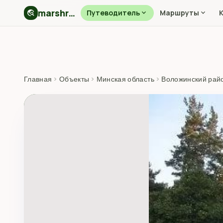
marshryt.by
travel_explore
Путеводитель
expand_more
Маршруты
expand_more
Главная
›
Объекты
›
Минская область
›
Воложинский рай