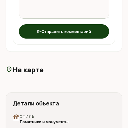
send
Отправить комментарий
На карте
location_on
Детали объекта
account_balance
СТИЛЬ
Памятники и монументы