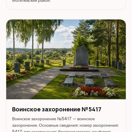
Могилёвский район.
Воинское захоронение №5417
Воинское захоронение №5417 — воинское
захоронение. Основные сведения: номер захоронения:
5417; тип захоронения: братская могила; конфликт: