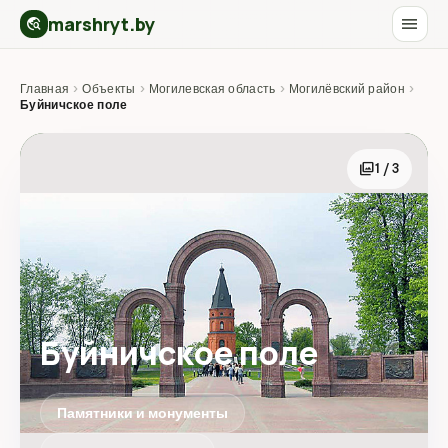
marshryt.by
menu
travel_explore
Главная
›
Объекты
›
Могилевская область
›
Могилёвский район
›
Буйничское поле
photo_library
1 / 3
Буйничское поле
Памятники и монументы