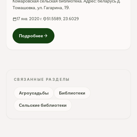
Комаровская сельская библиотека. Адрес: беларусь д.
Томашовка, ул. Гагарина, 19.
calendar_today
17 янв. 2020 г.
location_on
51.5589, 23.6029
arrow_forward
Подробнее
СВЯЗАННЫЕ РАЗДЕЛЫ
Агроусадьбы
Библиотеки
Сельские библиотеки