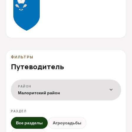
ФИЛЬТРЫ
Путеводитель
РАЙОН
expand_more
Малоритский район
РАЗДЕЛ
Все разделы
Агроусадьбы