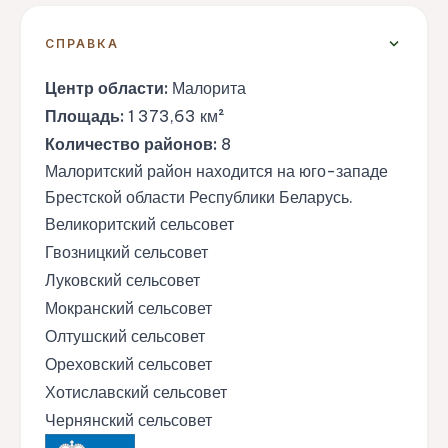
expand_more
СПРАВКА
Центр области:
Малорита
Площадь:
1 373,63 км²
Количество районов:
8
Малоритский район находится на юго-западе
Брестской области Республики Беларусь.
Великоритский сельсовет
Гвозницкий сельсовет
Луковский сельсовет
Мокранский сельсовет
Олтушский сельсовет
Ореховский сельсовет
Хотиславский сельсовет
Чернянский сельсовет