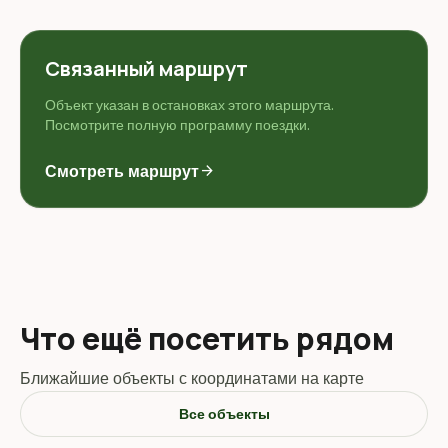
Связанный маршрут
Объект указан в остановках этого маршрута.
Посмотрите полную программу поездки.
Смотреть маршрут
arrow_forward
Что ещё посетить рядом
Ближайшие объекты с координатами на карте
Все объекты