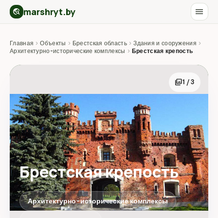
marshryt.by
menu
travel_explore
Главная
›
Объекты
›
Брестская область
›
Здания и сооружения
›
Архитектурно-исторические комплексы
›
Брестская крепость
photo_library
1 / 3
Брестская крепость
Архитектурно-исторические комплексы