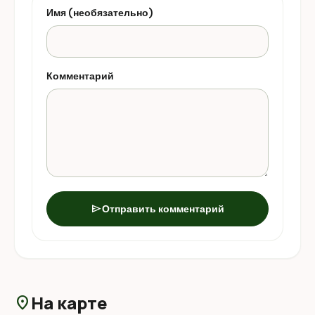
Имя (необязательно)
Комментарий
send
Отправить комментарий
На карте
location_on