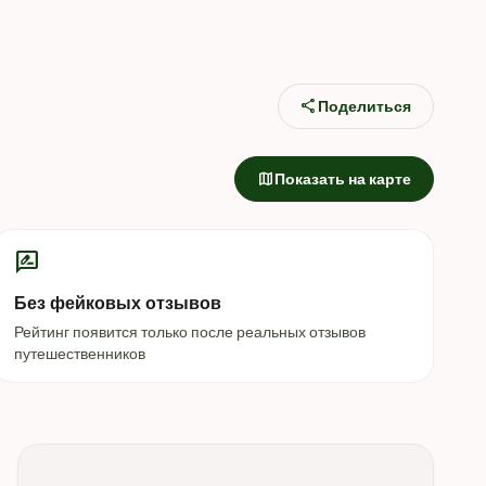
share
Поделиться
map
Показать на карте
rate_review
Без фейковых отзывов
Рейтинг появится только после реальных отзывов
путешественников