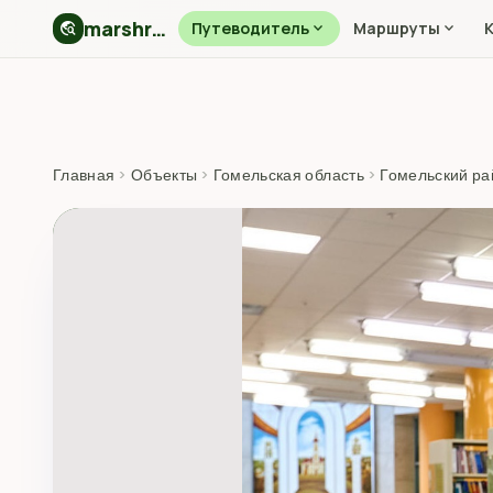
marshryt.by
travel_explore
Путеводитель
expand_more
Маршруты
expand_more
Главная
›
Объекты
›
Гомельская область
›
Гомельский ра