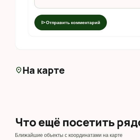
send
Отправить комментарий
На карте
location_on
Что ещё посетить ря
Ближайшие объекты с координатами на карте