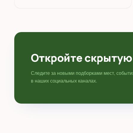
Гомель.
Откройте скрытую
Следите за новыми подборками мест, событ
в наших социальных каналах.