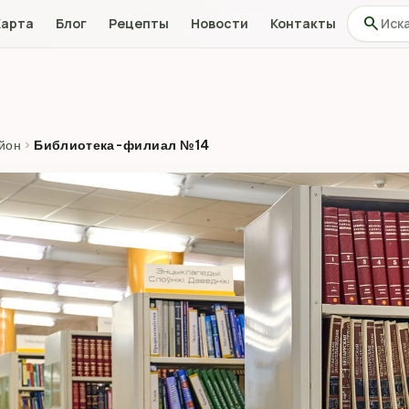
Поиск по
search
Карта
Блог
Рецепты
Новости
Контакты
йон
›
Библиотека-филиал №14