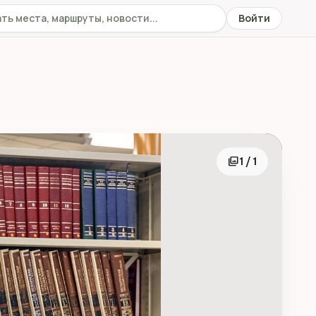
 сайту
Войти
photo_library
1 / 1