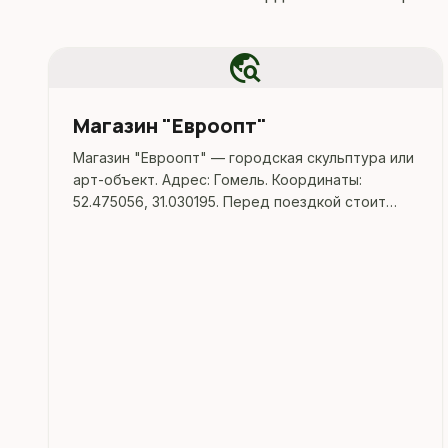
travel_explore
Магазин "Евроопт"
Магазин "Евроопт" — городская скульптура или
арт-объект. Адрес: Гомель. Координаты:
52.475056, 31.030195. Перед поездкой стоит
уточнить режим работы, доступность
посещения и актуальные условия на
официальных ресурсах.