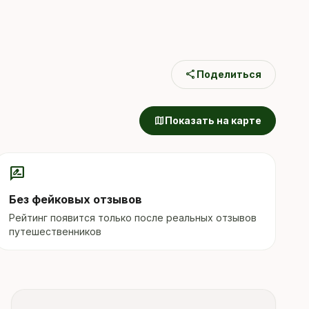
share
Поделиться
map
Показать на карте
rate_review
Без фейковых отзывов
Рейтинг появится только после реальных отзывов
путешественников