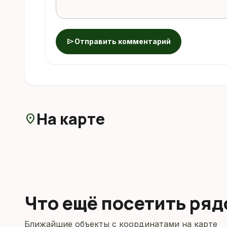
send
Отправить комментарий
На карте
location_on
Что ещё посетить ря
Ближайшие объекты с координатами на карте