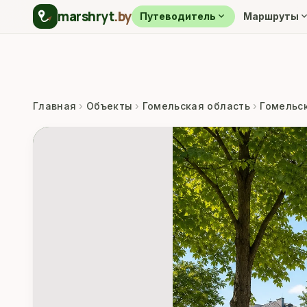
marshryt
.by
expand_more
expand_m
Путеводитель
Маршруты
Главная
›
Объекты
›
Гомельская область
›
Гомельс