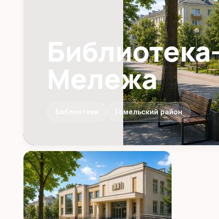
Библиотека-
Мележа
Библиотеки
Гомельский район