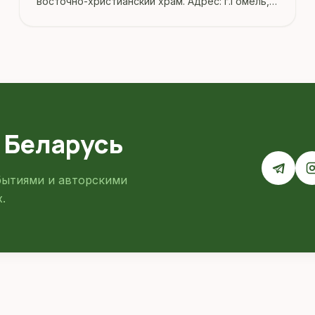
восточно-христианский храм. Адрес: г.Гомель,
ул.Каменщикова,9.
 Беларусь
бытиями и авторскими
.