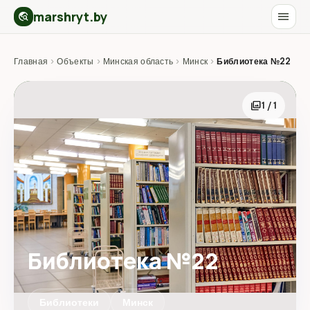
marshryt.by
menu
travel_explore
Главная
›
Объекты
›
Минская область
›
Минск
›
Библиотека №22
photo_library
1 / 1
Библиотека №22
Библиотеки
Минск