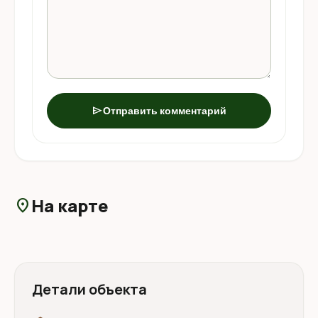
send
Отправить комментарий
На карте
location_on
Детали объекта