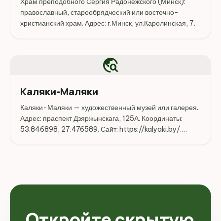
Храм преподобного Сергия Радонежского (Минск):
православный, старообрядческий или восточно-
христианский храм. Адрес: г.Минск, ул.Каролинская, 7.
travel_explore
Каляки-Маляки
Каляки-Маляки — художественный музей или галерея.
Адрес: праспект Дзяржынскага, 125А. Координаты:
53.846898, 27.476589. Сайт: https://kalyaki.by/.
Перед поездкой стоит уточнить режим работы,
доступность посещения и актуальные условия на
официальных ресурсах.
Откройте скрытую