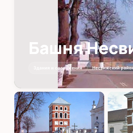
Башня Несв
Здания и сооружения
Несвижский райо