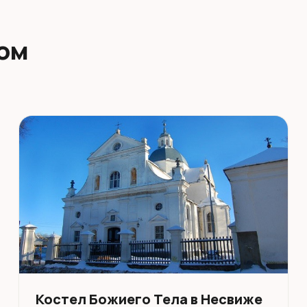
дом
Костел Божиего Тела в Несвиже