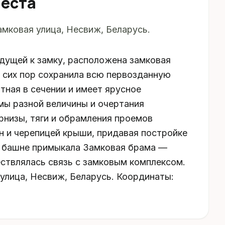
места
мковая улица, Несвиж, Беларусь.
едущей к замку, расположена замковая
о сих пор сохранила всю первозданную
ная в сечении и имеет ярусное
мы разной величины и очертания
арнизы, тяги и обрамления проемов
н и черепицей крыши, придавая постройке
 к башне примыкала Замковая брама —
ествлялась связь с замковым комплексом.
 улица, Несвиж, Беларусь. Координаты: