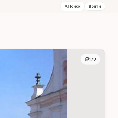
Поиск
Войти
search
photo_library
1 / 3