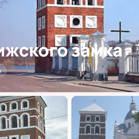
ижского замка
н