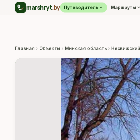
marshryt
.by
expand_more
expand_m
Путеводитель
Маршруты
Главная
›
Объекты
›
Минская область
›
Несвижский