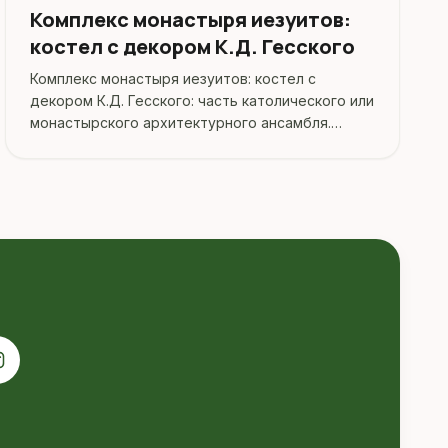
Комплекс монастыря иезуитов:
костел с декором К.Д. Гесского
Комплекс монастыря иезуитов: костел с
декором К.Д. Гесского: часть католического или
монастырского архитектурного ансамбля.
Адрес: Минская область, Несвижский район, г.
Несвиж, ул.