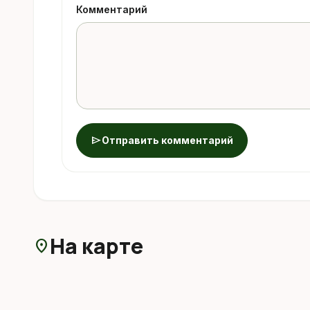
Комментарий
send
Отправить комментарий
На карте
location_on