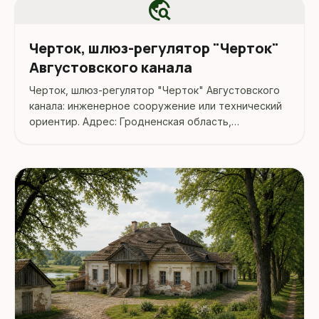
travel_explore
Черток, шлюз-регулятор "Черток"
Августовского канала
Черток, шлюз-регулятор "Черток" Августовского
канала: инженерное сооружение или технический
ориентир. Адрес: Гродненская область,
Гродненский район, Черток.