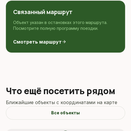
Связанный маршрут
Объект указан в остановках этого маршрута.
Посмотрите полную программу поездки.
Смотреть маршрут
arrow_forward
Что ещё посетить рядом
Ближайшие объекты с координатами на карте
Все объекты