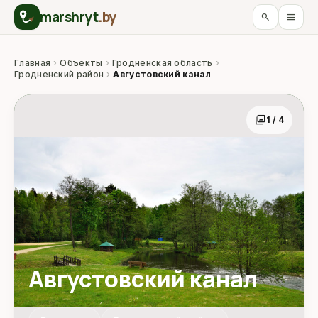
marshryt
.by
menu
search
Главная
›
Объекты
›
Гродненская область
›
Гродненский район
›
Августовский канал
photo_library
1 / 4
Августовский канал