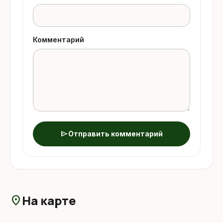
Комментарий
send
Отправить комментарий
На карте
location_on