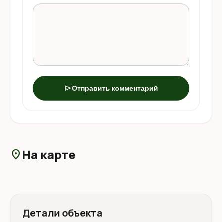
send
Отправить комментарий
На карте
location_on
Детали объекта