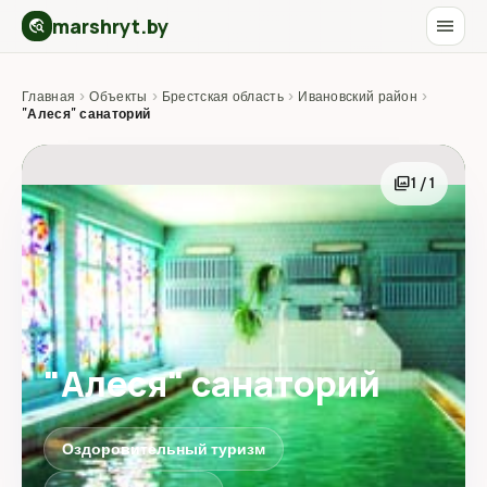
marshryt.by
menu
travel_explore
Главная
›
Объекты
›
Брестская область
›
Ивановский район
›
"Алеся" санаторий
photo_library
1 / 1
"Алеся" санаторий
Оздоровительный туризм