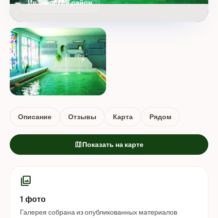
Ивановский район
Описание
Отзывы
Карта
Рядом
map
Показать на карте
photo_library
1 фото
Галерея собрана из опубликованных материалов