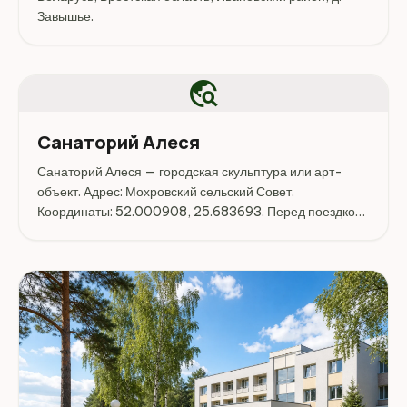
Завышье.
travel_explore
Санаторий Алеся
Санаторий Алеся — городская скульптура или арт-
объект. Адрес: Мохровский сельский Совет.
Координаты: 52.000908, 25.683693. Перед поездкой
стоит уточнить режим работы, доступность посещения
и актуальные условия на официальных ресурсах.