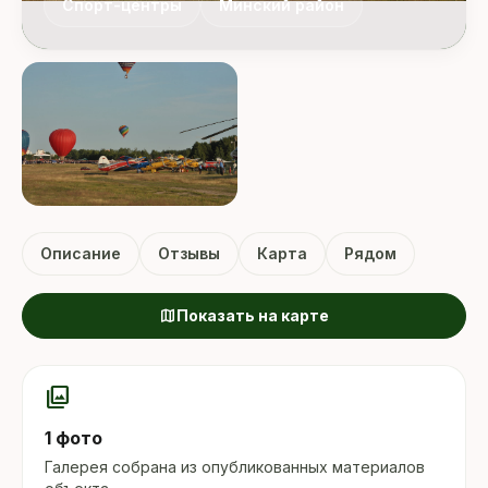
Спорт-центры
Минский район
Описание
Отзывы
Карта
Рядом
map
Показать на карте
photo_library
1 фото
Галерея собрана из опубликованных материалов