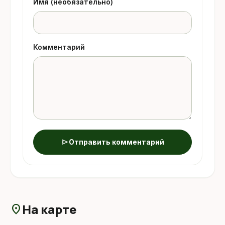
Имя (необязательно)
Комментарий
send
Отправить комментарий
На карте
location_on