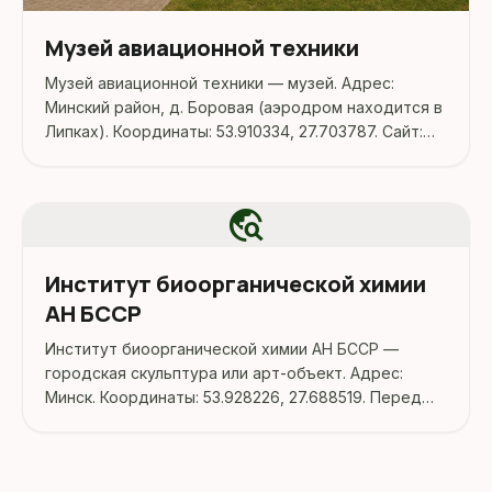
Музей авиационной техники
Музей авиационной техники — музей. Адрес:
Минский район, д. Боровая (аэродром находится в
Липках). Координаты: 53.910334, 27.703787. Сайт:
https://aeroclub-minsk.by/uslugi-i-tseny/muzej-
aviatsionnoj-tekhniki. Перед поездкой стоит
уточнить режим работы...
travel_explore
Институт биоорганической химии
АН БССР
Институт биоорганической химии АН БССР —
городская скульптура или арт-объект. Адрес:
Минск. Координаты: 53.928226, 27.688519. Перед
поездкой стоит уточнить режим работы,
доступность посещения и актуальные условия на
официальных ресурсах.