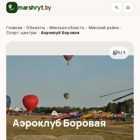
marshryt
.by
menu
search
Главная
›
Объекты
›
Минская область
›
Минский район
›
Спорт-центры
›
Аэроклуб Боровая
photo_library
1 / 1
Аэроклуб Боровая