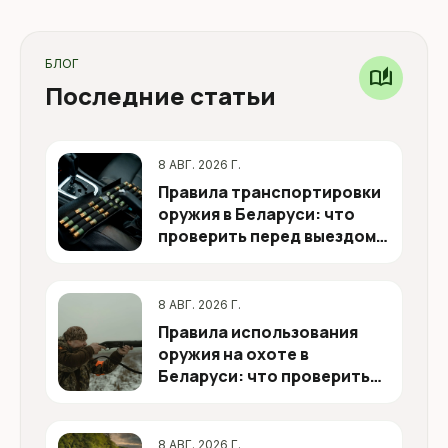
БЛОГ
auto_stories
Последние статьи
8 АВГ. 2026 Г.
Правила транспортировки
оружия в Беларуси: что
проверить перед выездом
на охоту
8 АВГ. 2026 Г.
Правила использования
оружия на охоте в
Беларуси: что проверить
перед выездом
8 АВГ. 2026 Г.