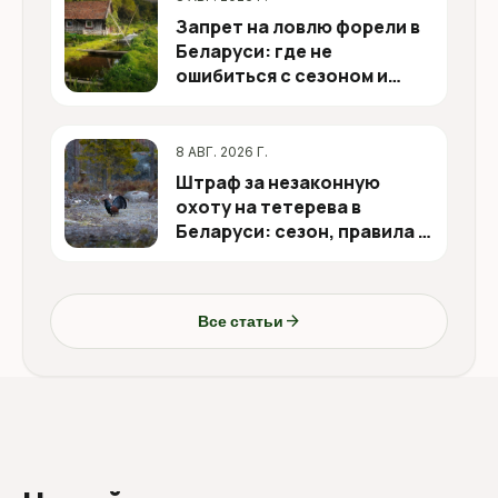
Запрет на ловлю форели в
Беларуси: где не
ошибиться с сезоном и
водоёмом
8 АВГ. 2026 Г.
Штраф за незаконную
охоту на тетерева в
Беларуси: сезон, правила и
места
arrow_forward
Все статьи