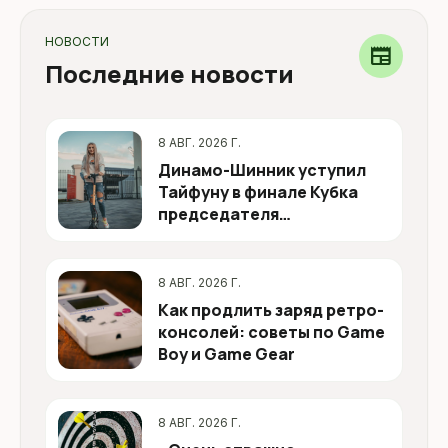
НОВОСТИ
newspaper
Последние новости
8 АВГ. 2026 Г.
Динамо-Шинник уступил
Тайфуну в финале Кубка
председателя
Бобруйского
горисполкома
8 АВГ. 2026 Г.
Как продлить заряд ретро-
консолей: советы по Game
Boy и Game Gear
8 АВГ. 2026 Г.