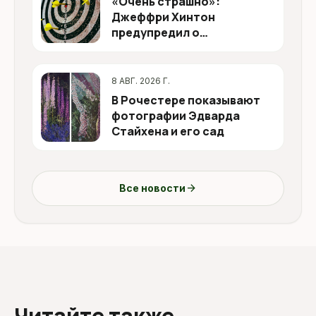
«Очень страшно»:
Джеффри Хинтон
предупредил о
способности ИИ ставить
собственные цели
8 АВГ. 2026 Г.
В Рочестере показывают
фотографии Эдварда
Стайхена и его сад
arrow_forward
Все новости
Читайте также