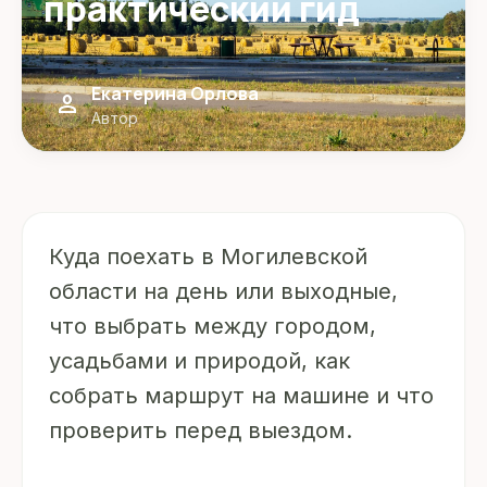
практический гид
Екатерина Орлова
person
Автор
Куда поехать в Могилевской
области на день или выходные,
что выбрать между городом,
усадьбами и природой, как
собрать маршрут на машине и что
проверить перед выездом.