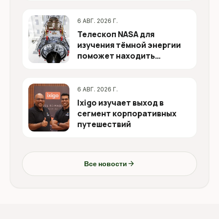
6 АВГ. 2026 Г.
Телескоп NASA для
изучения тёмной энергии
поможет находить
опасные астероиды
6 АВГ. 2026 Г.
Ixigo изучает выход в
сегмент корпоративных
путешествий
arrow_forward
Все новости