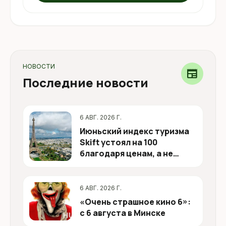
НОВОСТИ
newspaper
Последние новости
6 АВГ. 2026 Г.
Июньский индекс туризма
Skift устоял на 100
благодаря ценам, а не
спросу
6 АВГ. 2026 Г.
«Очень страшное кино 6»:
с 6 августа в Минске